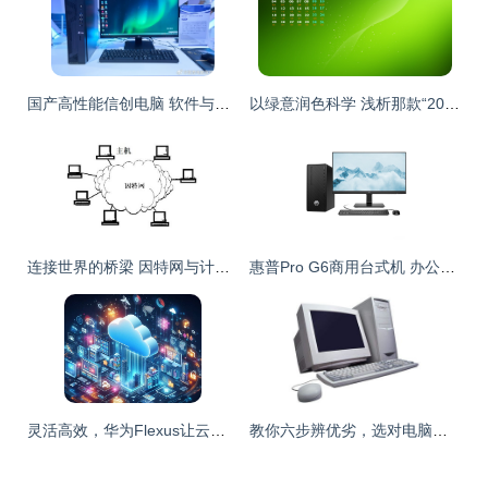
国产高性能信创电脑 软件与辅助设备的生态赋能之路
以绿意润色科学 浅析那款“2014护眼桌面壁纸”的设计与启思
连接世界的桥梁 因特网与计算机的发展历程
惠普Pro G6商用台式机 办公性能与小型辅助设备的完美融合
灵活高效，华为Flexus让云计算触手可及 新用户专享价21元起
教你六步辨优劣，选对电脑真好行