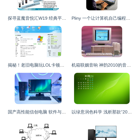
探寻蓝魔音悦汇W19 经典平板的细节美学
Pliny 一个让计算机自己编程的革新项目
揭秘！老旧电脑玩LOL卡顿？教你几招实现“闪”速追敌
机箱联姻音响 神韵2010的音频革新与局限
国产高性能信创电脑 软件与辅助设备的生态赋能之路
以绿意润色科学 浅析那款“2014护眼桌面壁纸”的设计与启思