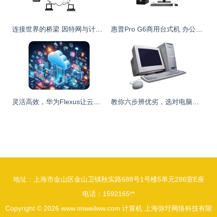
连接世界的桥梁 因特网与计算机的发展历程
惠普Pro G6商用台式机 办公性能与小型辅助设备的完美融合
灵活高效，华为Flexus让云计算触手可及 新用户专享价21元起
教你六步辨优劣，选对电脑真好行
地址：上海市金山区金山卫镇秋实路688号1号楼5单元286室E座
电话：1592165**
Copyright © 2026
www.miweilww.com
计算机
上海弥圩网络科技有限